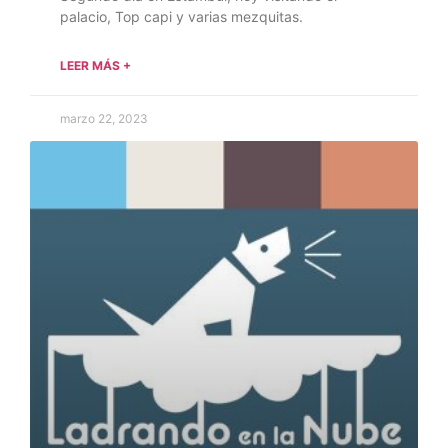
palacio, Top capi y varias mezquitas.
LEER MÁS +
marzo 22, 2023