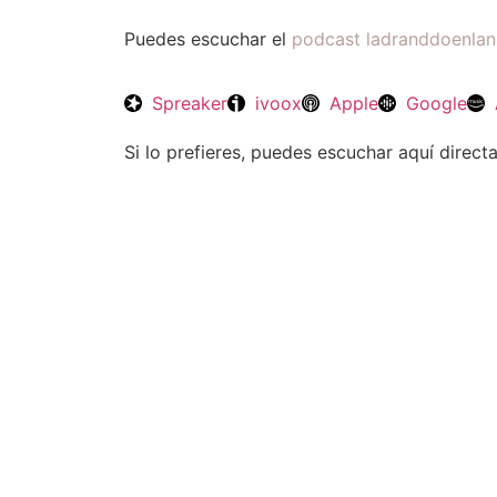
Puedes escuchar el
podcast ladranddoenla
Spreaker
ivoox
Apple
Google
Si lo prefieres, puedes escuchar aquí direc